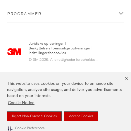
PROGRAMMER
Juridiske oplysninger
|
Beskyttelse af personlige oplysninger
|
Indstillinger for cookies
© 3M 2026. Alle rettigheder forbeholdes...
This website uses cookies on your device to enhance site
navigation, analyze site usage, and deliver you advertisements
based on your interests.
Cookie Notice
3M, Post-it® og farven Canary Yellow™ er varemærker tilhørende 3M.
Reject Non-Essential Cookies
Accept Cookies
Cookie Preferences