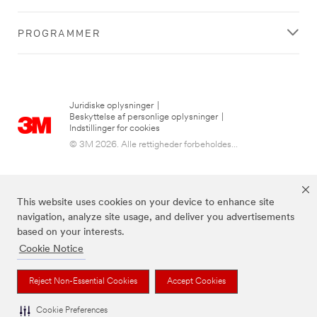
PROGRAMMER
Juridiske oplysninger
|
Beskyttelse af personlige oplysninger
|
Indstillinger for cookies
© 3M 2026. Alle rettigheder forbeholdes...
This website uses cookies on your device to enhance site
navigation, analyze site usage, and deliver you advertisements
based on your interests.
Cookie Notice
3M, Post-it® og farven Canary Yellow™ er varemærker tilhørende 3M.
Reject Non-Essential Cookies
Accept Cookies
Cookie Preferences