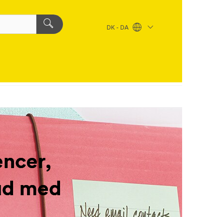
DK - DA
ncer,
bud med