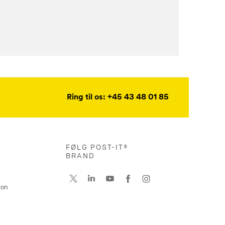
Ring til os: +45 43 48 01 85
FØLG POST-IT®
BRAND
ion