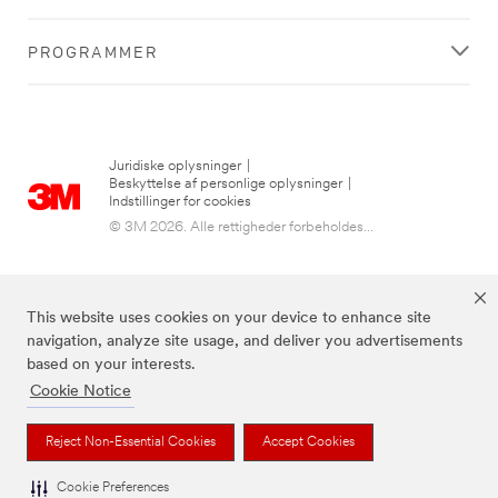
PROGRAMMER
Juridiske oplysninger
|
Beskyttelse af personlige oplysninger
|
Indstillinger for cookies
© 3M 2026. Alle rettigheder forbeholdes...
This website uses cookies on your device to enhance site
navigation, analyze site usage, and deliver you advertisements
based on your interests.
Cookie Notice
3M, Post-it® og farven Canary Yellow™ er varemærker tilhørende 3M.
Reject Non-Essential Cookies
Accept Cookies
Cookie Preferences