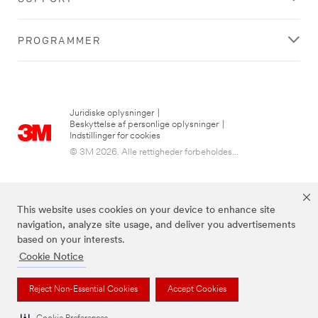
PROGRAMMER
Juridiske oplysninger
|
Beskyttelse af personlige oplysninger
|
Indstillinger for cookies
© 3M 2026. Alle rettigheder forbeholdes...
This website uses cookies on your device to enhance site
navigation, analyze site usage, and deliver you advertisements
based on your interests.
Cookie Notice
3M, Post-it® og farven Canary Yellow™ er varemærker tilhørende 3M.
Reject Non-Essential Cookies
Accept Cookies