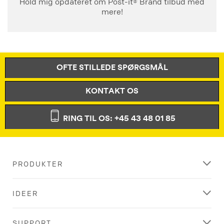
Hold mig opdateret om Post-it® Brand tilbud med
mere!
OFTE STILLEDE SPØRGSMÅL
KONTAKT OS
RING TIL OS: +45 43 48 01 85
PRODUKTER
IDEER
SUPPORT