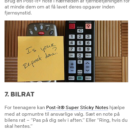
Brug en Post-it® note i nærheden af fjernbetjeningen for
at minde dem om at få lavet deres opgaver inden
fjernsynstid.
7. BILRAT
For teenagere kan
hjælpe
Post-it® Super Sticky Notes
med at opmuntre til ansvarlige valg. Sæt en note på
bilens rat – “Pas på dig selv i aften.” Eller “Ring, hvis du
skal hentes.”