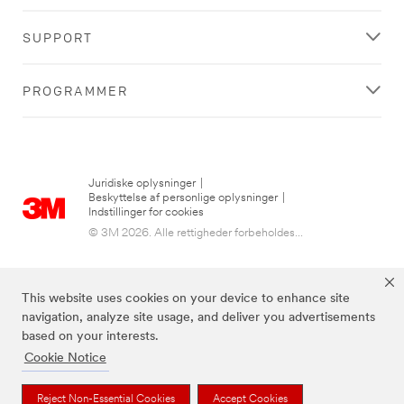
SUPPORT
PROGRAMMER
Juridiske oplysninger
|
Beskyttelse af personlige oplysninger
|
Indstillinger for cookies
© 3M 2026. Alle rettigheder forbeholdes...
This website uses cookies on your device to enhance site
navigation, analyze site usage, and deliver you advertisements
based on your interests.
Cookie Notice
Reject Non-Essential Cookies
Accept Cookies
3M, Post-it® og farven Canary Yellow™ er varemærker tilhørende 3M.