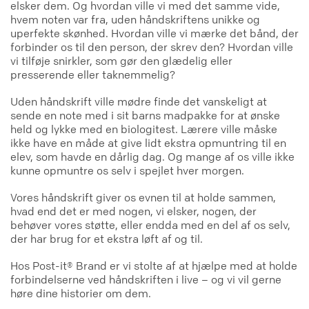
elsker dem. Og hvordan ville vi med det samme vide,
hvem noten var fra, uden håndskriftens unikke og
uperfekte skønhed. Hvordan ville vi mærke det bånd, der
forbinder os til den person, der skrev den? Hvordan ville
vi tilføje snirkler, som gør den glædelig eller
presserende eller taknemmelig?
Uden håndskrift ville mødre finde det vanskeligt at
sende en note med i sit barns madpakke for at ønske
held og lykke med en biologitest. Lærere ville måske
ikke have en måde at give lidt ekstra opmuntring til en
elev, som havde en dårlig dag. Og mange af os ville ikke
kunne opmuntre os selv i spejlet hver morgen.
Vores håndskrift giver os evnen til at holde sammen,
hvad end det er med nogen, vi elsker, nogen, der
behøver vores støtte, eller endda med en del af os selv,
der har brug for et ekstra løft af og til.
Hos Post-it® Brand er vi stolte af at hjælpe med at holde
forbindelserne ved håndskriften i live – og vi vil gerne
høre dine historier om dem.