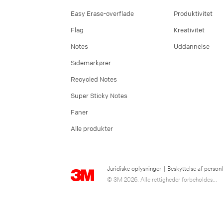
Easy Erase-overflade
Produktivitet
Flag
Kreativitet
Notes
Uddannelse
Sidemarkører
Recycled Notes
Super Sticky Notes
Faner
Alle produkter
Juridiske oplysninger
|
Beskyttelse af person
© 3M 2026. Alle rettigheder forbeholdes...