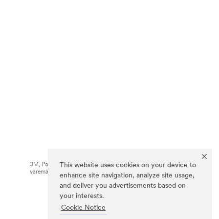
3M, Post-it® og farven Canary Yellow™ er
This website uses cookies on your device to
varemærker tilhørende 3M.
enhance site navigation, analyze site usage,
and deliver you advertisements based on
your interests.
Cookie Notice