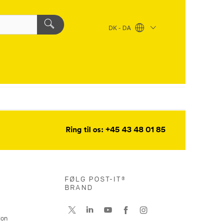
DK - DA
Ring til os: +45 43 48 01 85
FØLG POST-IT®
BRAND
ion