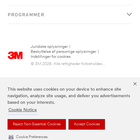
PROGRAMMER
Juridiske oplysninger
|
Beskyttelse af personlige oplysninger
|
Indstillinger for cookies
© 3M 2026. Alle rettigheder forbeholdes...
This website uses cookies on your device to enhance site
navigation, analyze site usage, and deliver you advertisements
based on your interests.
Cookie Notice
3M, Post-it® og farven Canary Yellow™ er varemærker tilhørende 3M.
Reject Non-Essential Cookies
Accept Cookies
Cookie Preferences