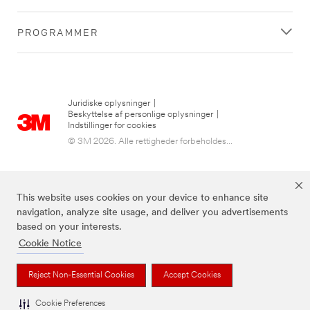
PROGRAMMER
Juridiske oplysninger
|
Beskyttelse af personlige oplysninger
|
Indstillinger for cookies
© 3M 2026. Alle rettigheder forbeholdes...
This website uses cookies on your device to enhance site
navigation, analyze site usage, and deliver you advertisements
based on your interests.
Cookie Notice
3M, Post-it® og farven Canary Yellow™ er varemærker tilhørende 3M.
Reject Non-Essential Cookies
Accept Cookies
Cookie Preferences