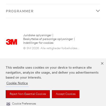
PROGRAMMER
Juridiske oplysninger
|
Beskyttelse af personlige oplysninger
|
Indstillinger for cookies
© 3M 2026. Alle rettigheder forbeholdes...
This website uses cookies on your device to enhance site
navigation, analyze site usage, and deliver you advertisements
based on your interests.
Cookie Notice
3M, Post-it® og farven Canary Yellow™ er varemærker tilhørende 3M.
Reject Non-Essential Cookies
Accept Cookies
Cookie Preferences