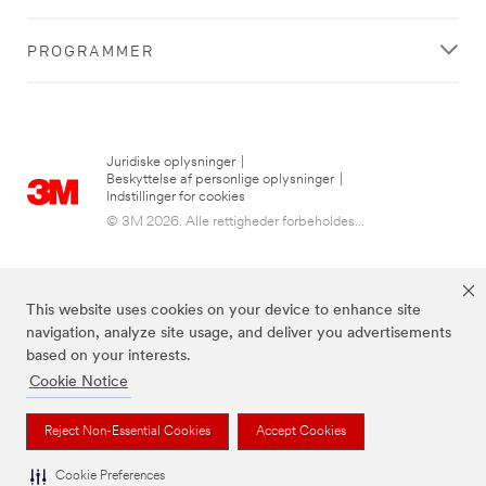
PROGRAMMER
Juridiske oplysninger
|
Beskyttelse af personlige oplysninger
|
Indstillinger for cookies
© 3M 2026. Alle rettigheder forbeholdes...
This website uses cookies on your device to enhance site
navigation, analyze site usage, and deliver you advertisements
based on your interests.
Cookie Notice
3M, Post-it® og farven Canary Yellow™ er varemærker tilhørende 3M.
Reject Non-Essential Cookies
Accept Cookies
Cookie Preferences