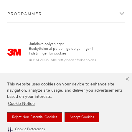
PROGRAMMER
Juridiske oplysninger
|
Beskyttelse af personlige oplysninger
|
Indstillinger for cookies
© 3M 2026. Alle rettigheder forbeholdes...
This website uses cookies on your device to enhance site
navigation, analyze site usage, and deliver you advertisements
based on your interests.
Cookie Notice
3M, Post-it® og farven Canary Yellow™ er varemærker tilhørende 3M.
Reject Non-Essential Cookies
Accept Cookies
Cookie Preferences