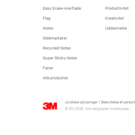
Easy Erase-overflade
Produktivitet
Flag
Kreativitet
Notes
Uddannelse
Sidemarkører
Recycled Notes
Super Sticky Notes
Faner
Alle produkter
Juridiske oplysninger
|
Beskyttelse af person
© 3M 2026. Alle rettigheder forbeholdes...