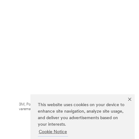
3M, Post-it® og farven Canary Yellow™ er
This website uses cookies on your device to
varemærker tilhørende 3M.
enhance site navigation, analyze site usage,
and deliver you advertisements based on
your interests.
Cookie Notice