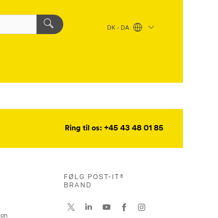
DK - DA
Ring til os: +45 43 48 01 85
FØLG POST-IT®
BRAND
ion