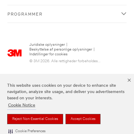
PROGRAMMER
Juridiske oplysninger
|
Beskyttelse af personlige oplysninger
|
Indstillinger for cookies
© 3M 2026. Alle rettigheder forbeholdes...
This website uses cookies on your device to enhance site
navigation, analyze site usage, and deliver you advertisements
based on your interests.
Cookie Notice
3M, Post-it® og farven Canary Yellow™ er varemærker tilhørende 3M.
Reject Non-Essential Cookies
Accept Cookies
Cookie Preferences