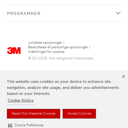
PROGRAMMER
Juridiske oplysninger
|
Beskyttelse af personlige oplysninger
|
Indstillinger for cookies
© 3M 2026. Alle rettigheder forbeholdes...
This website uses cookies on your device to enhance site
navigation, analyze site usage, and deliver you advertisements
based on your interests.
Cookie Notice
3M, Post-it® og farven Canary Yellow™ er varemærker tilhørende 3M.
Reject Non-Essential Cookies
Accept Cookies
Cookie Preferences