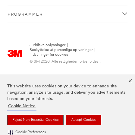
PROGRAMMER
Juridiske oplysninger
|
Beskyttelse af personlige oplysninger
|
Indstillinger for cookies
© 3M 2026. Alle rettigheder forbeholdes...
This website uses cookies on your device to enhance site
navigation, analyze site usage, and deliver you advertisements
based on your interests.
Cookie Notice
3M, Post-it® og farven Canary Yellow™ er varemærker tilhørende 3M.
Reject Non-Essential Cookies
Accept Cookies
Cookie Preferences