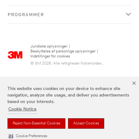
PROGRAMMER
Juridiske oplysninger
|
Beskyttelse af personlige oplysninger
|
Indstillinger for cookies
© 3M 2026. Alle rettigheder forbeholdes...
This website uses cookies on your device to enhance site
navigation, analyze site usage, and deliver you advertisements
based on your interests.
Cookie Notice
3M, Post-it® og farven Canary Yellow™ er varemærker tilhørende 3M.
Reject Non-Essential Cookies
Accept Cookies
Cookie Preferences