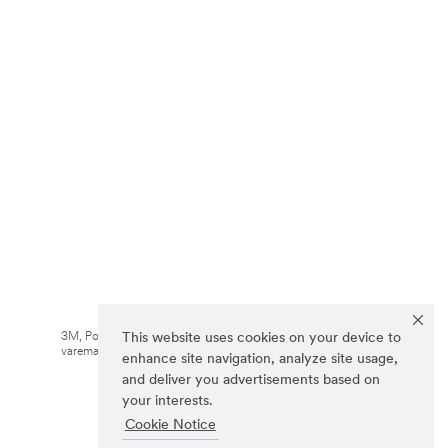
3M, Post-it® og farven Canary Yellow™ er
This website uses cookies on your device to
varemærker tilhørende 3M.
enhance site navigation, analyze site usage,
and deliver you advertisements based on
your interests.
Cookie Notice