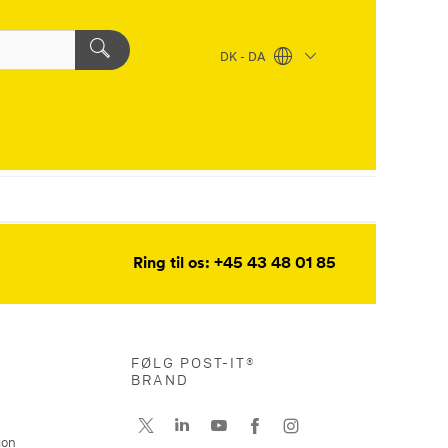
DK - DA
Ring til os: +45 43 48 01 85
FØLG POST-IT®
BRAND
ion