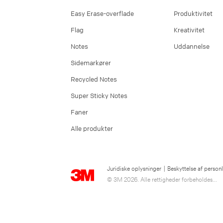
Easy Erase-overflade
Produktivitet
Flag
Kreativitet
Notes
Uddannelse
Sidemarkører
Recycled Notes
Super Sticky Notes
Faner
Alle produkter
Juridiske oplysninger
|
Beskyttelse af person
© 3M 2026. Alle rettigheder forbeholdes...