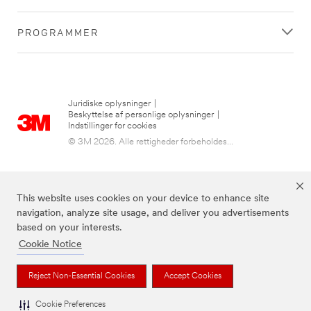
PROGRAMMER
Juridiske oplysninger
|
Beskyttelse af personlige oplysninger
|
Indstillinger for cookies
© 3M 2026. Alle rettigheder forbeholdes...
This website uses cookies on your device to enhance site
navigation, analyze site usage, and deliver you advertisements
based on your interests.
Cookie Notice
3M, Post-it® og farven Canary Yellow™ er varemærker tilhørende 3M.
Reject Non-Essential Cookies
Accept Cookies
Cookie Preferences