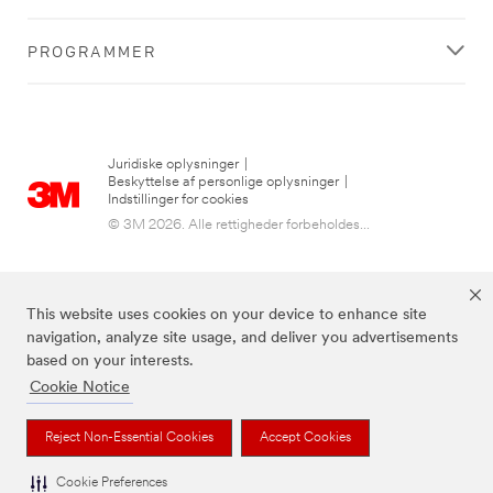
PROGRAMMER
Juridiske oplysninger
|
Beskyttelse af personlige oplysninger
|
Indstillinger for cookies
© 3M 2026. Alle rettigheder forbeholdes...
This website uses cookies on your device to enhance site
navigation, analyze site usage, and deliver you advertisements
based on your interests.
Cookie Notice
3M, Post-it® og farven Canary Yellow™ er varemærker tilhørende 3M.
Reject Non-Essential Cookies
Accept Cookies
Cookie Preferences