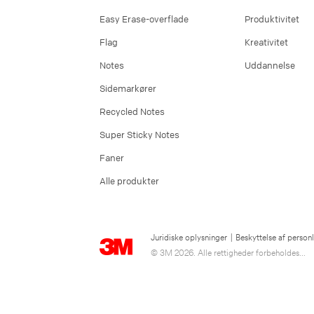
Easy Erase-overflade
Produktivitet
Flag
Kreativitet
Notes
Uddannelse
Sidemarkører
Recycled Notes
Super Sticky Notes
Faner
Alle produkter
Juridiske oplysninger
|
Beskyttelse af person
© 3M 2026. Alle rettigheder forbeholdes...