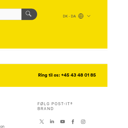
DK - DA
Ring til os: +45 43 48 01 85
FØLG POST-IT®
BRAND
ion