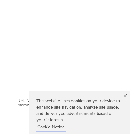
3M, Post-it® og farven Canary Yellow™ er
This website uses cookies on your device to
varemærker tilhørende 3M.
enhance site navigation, analyze site usage,
and deliver you advertisements based on
your interests.
Cookie Notice